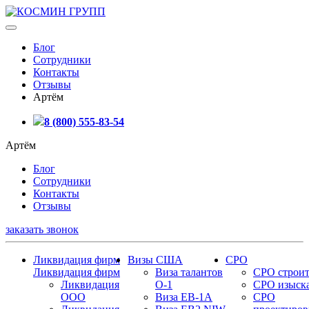
Блог
Сотрудники
Контакты
Отзывы
Артём
8 (800) 555-83-54
Артём
Блог
Сотрудники
Контакты
Отзывы
заказать звонок
Ликвидация фирм
Визы США
СРО
Ликвидация фирм
Виза талантов
СРО строит
Ликвидация
О-1
СРО изыск
ООО
Виза EB-1A
СРО