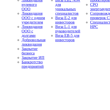
Ликвидация
Виза EB2 NIW
проектиро
нулевого
для
СРО
ООО
уникальных
энергоауди
Ликвидация
специалистов
Сопровожд
ООО с одним
Виза E-2 для
проверок 
учредителем
инвесторов
Специалис
Ликвидация
Виза L-1 для
НРС
ООО с
руководителей
долгами
Виза EB-5 для
Добровольная
инвесторов
ликвидация
Закрытие
бизнеса
Закрытие ИП
Банкротство
предприятий