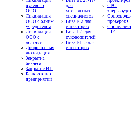
Ликвидация
Виза EB2 NIW
проектиро
нулевого
для
СРО
ООО
уникальных
энергоауди
Ликвидация
специалистов
Сопровожд
ООО с одним
Виза E-2 для
проверок 
учредителем
инвесторов
Специалис
Ликвидация
Виза L-1 для
НРС
ООО с
руководителей
долгами
Виза EB-5 для
Добровольная
инвесторов
ликвидация
Закрытие
бизнеса
Закрытие ИП
Банкротство
предприятий