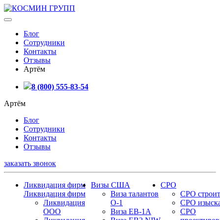
Блог
Сотрудники
Контакты
Отзывы
Артём
8 (800) 555-83-54
Артём
Блог
Сотрудники
Контакты
Отзывы
заказать звонок
Ликвидация фирм
Визы США
СРО
Ликвидация фирм
Виза талантов
СРО строит
Ликвидация
О-1
СРО изыск
ООО
Виза EB-1A
СРО