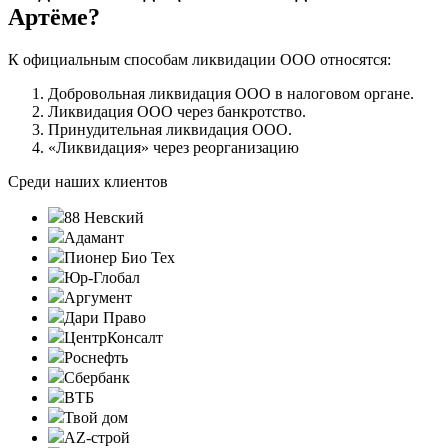
Артёме?
К официальным способам ликвидации ООО относятся:
Добровольная ликвидация ООО в налоговом органе.
Ликвидация ООО через банкротство.
Принудительная ликвидация ООО.
«Ликвидация» через реорганизацию
Среди наших клиентов
88 Невский
Адамант
Пионер Био Тех
Юр-Глобал
Аргумент
Дари Право
ЦентрКонсалт
Роснефть
Сбербанк
ВТБ
Твой дом
AZ-строй