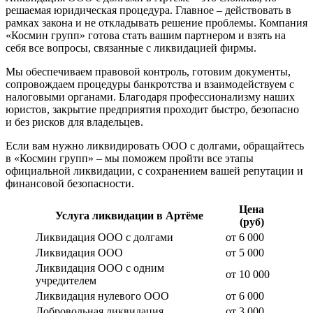
решаемая юридическая процедура. Главное – действовать в
рамках закона и не откладывать решение проблемы. Компания
«Космин групп» готова стать вашим партнером и взять на
себя все вопросы, связанные с ликвидацией фирмы.
Мы обеспечиваем правовой контроль, готовим документы,
сопровождаем процедуры банкротства и взаимодействуем с
налоговыми органами. Благодаря профессионализму наших
юристов, закрытие предприятия проходит быстро, безопасно
и без рисков для владельцев.
Если вам нужно ликвидировать ООО с долгами, обращайтесь
в «Космин групп» – мы поможем пройти все этапы
официальной ликвидации, с сохранением вашей репутации и
финансовой безопасности.
Цена
Услуга ликвидации в Артёме
(руб)
Ликвидация ООО с долгами
от 6 000
Ликвидация ООО
от 5 000
Ликвидация ООО с одним
от 10 000
учредителем
Ликвидация нулевого ООО
от 6 000
Добровольная ликвидация
от 3 000