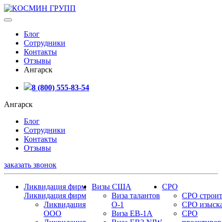
Блог
Сотрудники
Контакты
Отзывы
Ангарск
8 (800) 555-83-54
Ангарск
Блог
Сотрудники
Контакты
Отзывы
заказать звонок
Ликвидация фирм
Визы США
СРО
Ликвидация фирм
Виза талантов
СРО строит
Ликвидация
О-1
СРО изыск
ООО
Виза EB-1A
СРО