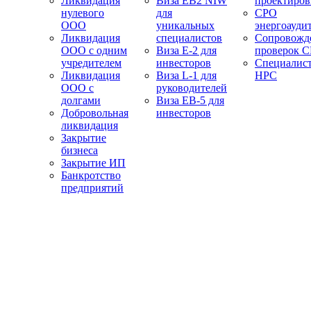
Ликвидация
Виза EB2 NIW
проектиро
нулевого
для
СРО
ООО
уникальных
энергоауди
Ликвидация
специалистов
Сопровожд
ООО с одним
Виза E-2 для
проверок 
учредителем
инвесторов
Специалис
Ликвидация
Виза L-1 для
НРС
ООО с
руководителей
долгами
Виза EB-5 для
Добровольная
инвесторов
ликвидация
Закрытие
бизнеса
Закрытие ИП
Банкротство
предприятий