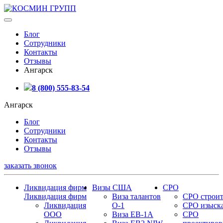
Блог
Сотрудники
Контакты
Отзывы
Ангарск
8 (800) 555-83-54
Ангарск
Блог
Сотрудники
Контакты
Отзывы
заказать звонок
Ликвидация фирм
Визы США
СРО
Ликвидация фирм
Виза талантов
СРО строит
Ликвидация
О-1
СРО изыск
ООО
Виза EB-1A
СРО