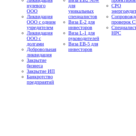
Ликвидация
Виза EB2 NIW
проектиро
нулевого
для
СРО
ООО
уникальных
энергоауди
Ликвидация
специалистов
Сопровожд
ООО с одним
Виза E-2 для
проверок 
учредителем
инвесторов
Специалис
Ликвидация
Виза L-1 для
НРС
ООО с
руководителей
долгами
Виза EB-5 для
Добровольная
инвесторов
ликвидация
Закрытие
бизнеса
Закрытие ИП
Банкротство
предприятий