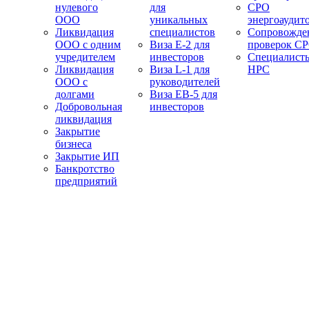
нулевого
для
СРО
ООО
уникальных
энергоаудит
Ликвидация
специалистов
Сопровожде
ООО с одним
Виза E-2 для
проверок С
учредителем
инвесторов
Специалист
Ликвидация
Виза L-1 для
НРС
ООО с
руководителей
долгами
Виза EB-5 для
Добровольная
инвесторов
ликвидация
Закрытие
бизнеса
Закрытие ИП
Банкротство
предприятий