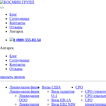
Блог
Сотрудники
Контакты
Отзывы
Ангарск
8 (800) 555-83-54
Ангарск
Блог
Сотрудники
Контакты
Отзывы
заказать звонок
Ликвидация фирм
Визы США
СРО
Ликвидация фирм
Виза талантов
СРО строите
Ликвидация
О-1
СРО изыска
ООО
Виза EB-1A
СРО
Ликвидация
Виза EB2 NIW
проектиров