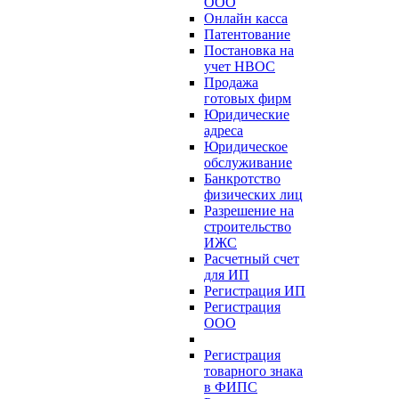
ООО
Онлайн касса
Патентование
Постановка на
учет НВОС
Продажа
готовых фирм
Юридические
адреса
Юридическое
обслуживание
Банкротство
физических лиц
Разрешение на
строительство
ИЖС
Расчетный счет
для ИП
Регистрация ИП
Регистрация
ООО
Регистрация
товарного знака
в ФИПС