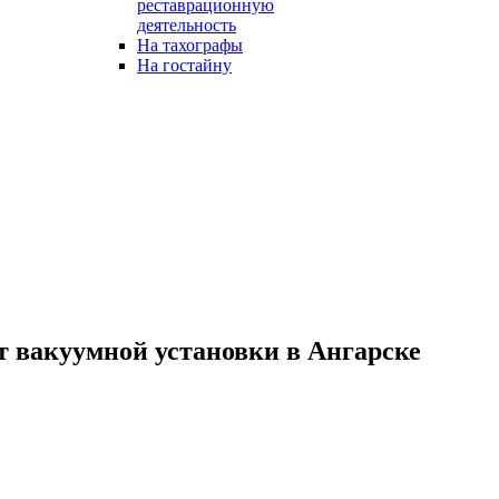
реставрационную
деятельность
На тахографы
На гостайну
 вакуумной установки в Ангарске