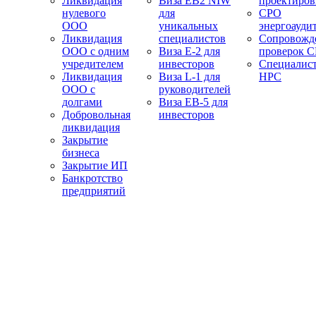
Ликвидация
Виза EB2 NIW
проектиро
нулевого
для
СРО
ООО
уникальных
энергоауди
Ликвидация
специалистов
Сопровожд
ООО с одним
Виза E-2 для
проверок 
учредителем
инвесторов
Специалис
Ликвидация
Виза L-1 для
НРС
ООО с
руководителей
долгами
Виза EB-5 для
Добровольная
инвесторов
ликвидация
Закрытие
бизнеса
Закрытие ИП
Банкротство
предприятий