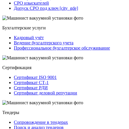
СРО изыскателей
Допуск СРО под ключ [city_gde]
Бухгалтерские услуги
Кадровый учёт
Ведение бухгалтерского учета
Профессиональное бухгалтерское обслуживание
Сертификация
Сертификат ISO 9001
Сертификат СТ-1
Сертификат РДИ
Сертификат деловой репутации
Тендеры
Сопровождение в тендерах
Поиск и анализ тендеров