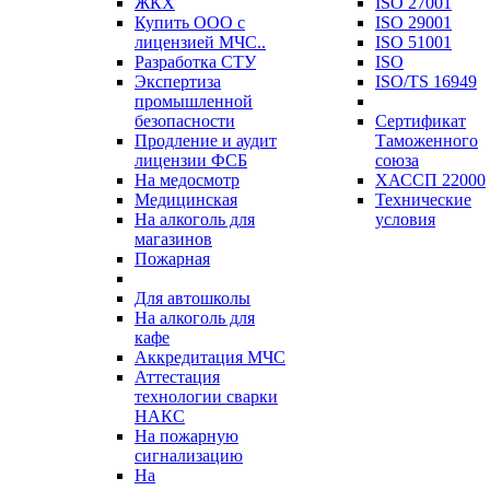
ЖКХ
ISO 27001
Купить ООО с
ISO 29001
лицензией МЧС..
ISO 51001
Разработка СТУ
ISO
Экспертиза
ISO/TS 16949
промышленной
безопасности
Сертификат
Продление и аудит
Таможенного
лицензии ФСБ
союза
На медосмотр
ХАССП 22000
Медицинская
Технические
На алкоголь для
условия
магазинов
Пожарная
Для автошколы
На алкоголь для
кафе
Аккредитация МЧС
Аттестация
технологии сварки
НАКС
На пожарную
сигнализацию
На