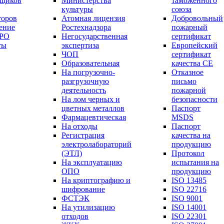
вщиков
Министерства
таможенного
культуры
союза
торов
Атомная лицензия
Добровольный
ение
Ростехнадзора
пожарный
СРО
Негосударственная
сертификат
ты
экспертиза
Европейский
ЧОП
сертификат
Образовательная
качества СЕ
На погрузочно-
Отказное
разгрузочную
письмо
деятельность
пожарной
На лом черных и
безопасности
цветных металлов
Паспорт
Фармацевтическая
МSDS
На отходы
Паспорт
Регистрация
качества на
электролабораторий
продукцию
(ЭТЛ)
Протокол
На эксплуатацию
испытания на
ОПО
продукцию
На криптографию и
ISO 13485
шифрование
ISO 22716
ФСТЭК
ISO 9001
На утилизацию
ISO 14001
отходов
ISO 22301