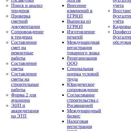
Госзакупки
долгов
бухгалте
Поиск и анализ
Внесение
учета
тендеров
изменений в
Восстан
Проверка
ЕГРЮЛ
бухгалте
сметной
Выписка из
учёта
документации
ЕГРЮЛ
Кадровы
Сопровождение
Изготовление
Професс
в тендерах
печатей
бухгалте
Составление
Международная
обслужи
смет на
регистрация
ремонтные
товарного знака
работы
Реорганизация
Составление
ООО
сметы
Специальная
Составление
оценка условий
сметы на
труда
строительные
Юридическое
работы
сопровождение
Форма 2 для
Согласование
аукциона
строительства с
ЭЦП и
Росавиацией
аккредитация
Международный
на ЭТП
бизнес
Налоговая
регистрация