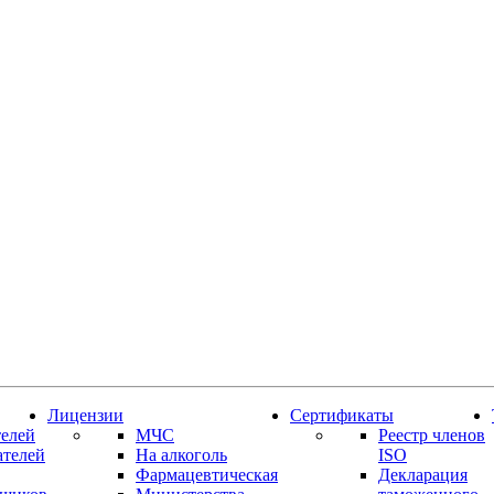
Лицензии
Сертификаты
елей
МЧС
Реестр членов
ателей
На алкоголь
ISO
Фармацевтическая
Декларация