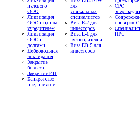
Ликвидация
Виза EB2 NIW
проектиро
нулевого
для
СРО
ООО
уникальных
энергоауди
Ликвидация
специалистов
Сопровожд
ООО с одним
Виза E-2 для
проверок 
учредителем
инвесторов
Специалис
Ликвидация
Виза L-1 для
НРС
ООО с
руководителей
долгами
Виза EB-5 для
Добровольная
инвесторов
ликвидация
Закрытие
бизнеса
Закрытие ИП
Банкротство
предприятий