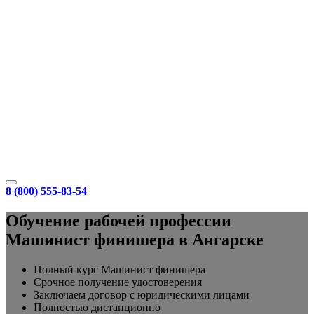
8 (800) 555-83-54
Обучение рабочей профессии
Машинист финишера в Ангарске
Полный курс Машинист финишера
Срочное получение удостоверения
Заключаем договор с юридическими лицами
Полностью дистанционно