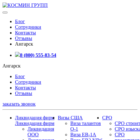
Блог
Сотрудники
Контакты
Отзывы
Ангарск
8 (800) 555-83-54
Ангарск
Блог
Сотрудники
Контакты
Отзывы
заказать звонок
Ликвидация фирм
Визы США
СРО
Ликвидация фирм
Виза талантов
СРО строит
Ликвидация
О-1
СРО изыск
ООО
Виза EB-1A
СРО