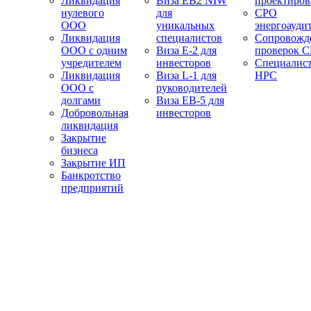
Ликвидация
Виза EB2 NIW
проектиро
нулевого
для
СРО
ООО
уникальных
энергоауди
Ликвидация
специалистов
Сопровожд
ООО с одним
Виза E-2 для
проверок 
учредителем
инвесторов
Специалис
Ликвидация
Виза L-1 для
НРС
ООО с
руководителей
долгами
Виза EB-5 для
Добровольная
инвесторов
ликвидация
Закрытие
бизнеса
Закрытие ИП
Банкротство
предприятий