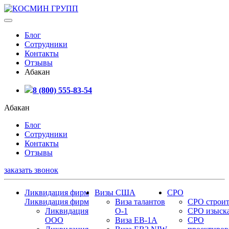
Блог
Сотрудники
Контакты
Отзывы
Абакан
8 (800) 555-83-54
Абакан
Блог
Сотрудники
Контакты
Отзывы
заказать звонок
Ликвидация фирм
Визы США
СРО
Ликвидация фирм
Виза талантов
СРО строит
Ликвидация
О-1
СРО изыск
ООО
Виза EB-1A
СРО