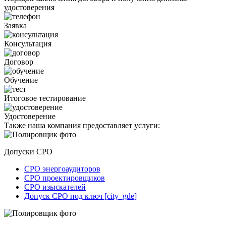
удостоверения
Заявка
Консультация
Договор
Обучение
Итоговое тестирование
Удостоверение
Также наша компания предоставляет услуги:
Допуски СРО
СРО энергоаудиторов
СРО проектировщиков
СРО изыскателей
Допуск СРО под ключ [city_gde]