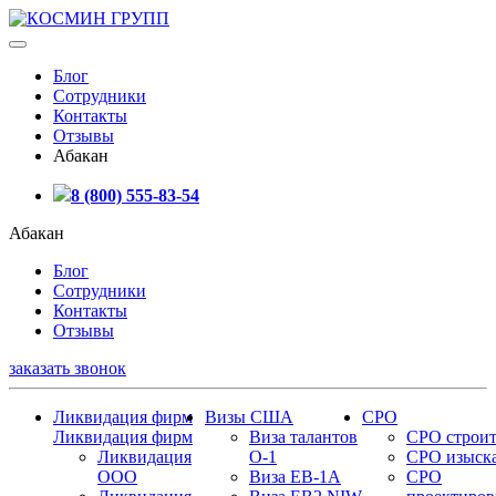
Блог
Сотрудники
Контакты
Отзывы
Абакан
8 (800) 555-83-54
Абакан
Блог
Сотрудники
Контакты
Отзывы
заказать звонок
Ликвидация фирм
Визы США
СРО
Ликвидация фирм
Виза талантов
СРО строит
Ликвидация
О-1
СРО изыск
ООО
Виза EB-1A
СРО