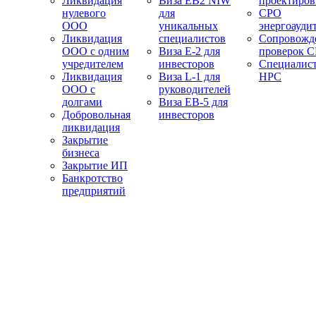
Ликвидация
Виза EB2 NIW
проектиро
нулевого
для
СРО
ООО
уникальных
энергоауди
Ликвидация
специалистов
Сопровожд
ООО с одним
Виза E-2 для
проверок 
учредителем
инвесторов
Специалис
Ликвидация
Виза L-1 для
НРС
ООО с
руководителей
долгами
Виза EB-5 для
Добровольная
инвесторов
ликвидация
Закрытие
бизнеса
Закрытие ИП
Банкротство
предприятий