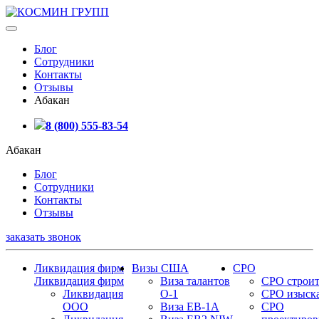
Блог
Сотрудники
Контакты
Отзывы
Абакан
8 (800) 555-83-54
Абакан
Блог
Сотрудники
Контакты
Отзывы
заказать звонок
Ликвидация фирм
Визы США
СРО
Ликвидация фирм
Виза талантов
СРО строит
Ликвидация
О-1
СРО изыск
ООО
Виза EB-1A
СРО