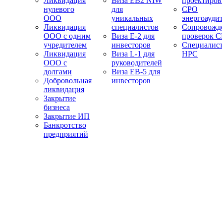
Ликвидация
Виза EB2 NIW
проектиро
нулевого
для
СРО
ООО
уникальных
энергоауди
Ликвидация
специалистов
Сопровожд
ООО с одним
Виза E-2 для
проверок 
учредителем
инвесторов
Специалис
Ликвидация
Виза L-1 для
НРС
ООО с
руководителей
долгами
Виза EB-5 для
Добровольная
инвесторов
ликвидация
Закрытие
бизнеса
Закрытие ИП
Банкротство
предприятий