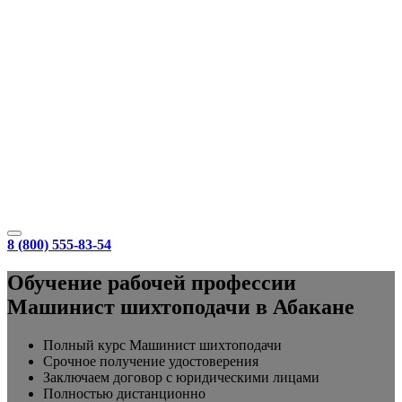
8 (800) 555-83-54
Обучение рабочей профессии
Машинист шихтоподачи в Абакане
Полный курс Машинист шихтоподачи
Срочное получение удостоверения
Заключаем договор с юридическими лицами
Полностью дистанционно