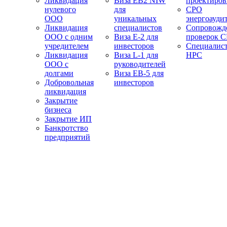
Ликвидация
Виза EB2 NIW
проектиро
нулевого
для
СРО
ООО
уникальных
энергоауди
Ликвидация
специалистов
Сопровожд
ООО с одним
Виза E-2 для
проверок 
учредителем
инвесторов
Специалис
Ликвидация
Виза L-1 для
НРС
ООО с
руководителей
долгами
Виза EB-5 для
Добровольная
инвесторов
ликвидация
Закрытие
бизнеса
Закрытие ИП
Банкротство
предприятий