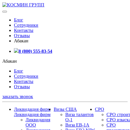
Блог
Сотрудники
Контакты
Отзывы
Абакан
8 (800) 555-83-54
Абакан
Блог
Сотрудники
Контакты
Отзывы
заказать звонок
Ликвидация фирм
Визы США
СРО
Ликвидация фирм
Виза талантов
СРО строит
Ликвидация
О-1
СРО изыск
ООО
Виза EB-1A
СРО