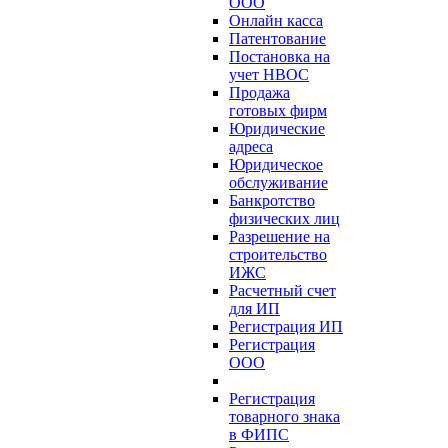
ООО
Онлайн касса
Патентование
Постановка на
учет НВОС
Продажа
готовых фирм
Юридические
адреса
Юридическое
обслуживание
Банкротство
физических лиц
Разрешение на
строительство
ИЖС
Расчетный счет
для ИП
Регистрация ИП
Регистрация
ООО
Регистрация
товарного знака
в ФИПС