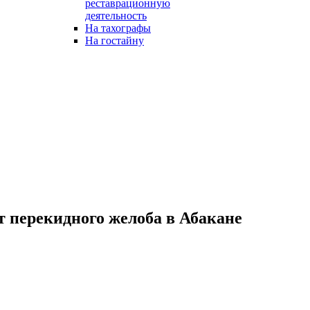
реставрационную
деятельность
На тахографы
На гостайну
 перекидного желоба в Абакане