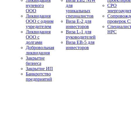
Ликвидация
Виза EB2 NIW
проектиро
нулевого
для
СРО
ООО
уникальных
энергоауди
Ликвидация
специалистов
Сопровожд
ООО с одним
Виза E-2 для
проверок 
учредителем
инвесторов
Специалис
Ликвидация
Виза L-1 для
НРС
ООО с
руководителей
долгами
Виза EB-5 для
Добровольная
инвесторов
ликвидация
Закрытие
бизнеса
Закрытие ИП
Банкротство
предприятий