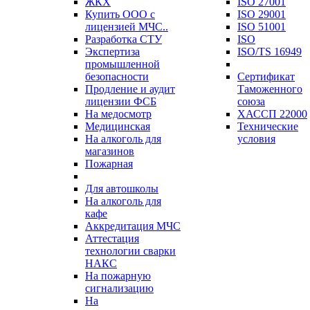
ЖКХ
ISO 27001
Купить ООО с
ISO 29001
лицензией МЧС..
ISO 51001
Разработка СТУ
ISO
Экспертиза
ISO/TS 16949
промышленной
безопасности
Сертификат
Продление и аудит
Таможенного
лицензии ФСБ
союза
На медосмотр
ХАССП 22000
Медицинская
Технические
На алкоголь для
условия
магазинов
Пожарная
Для автошколы
На алкоголь для
кафе
Аккредитация МЧС
Аттестация
технологии сварки
НАКС
На пожарную
сигнализацию
На