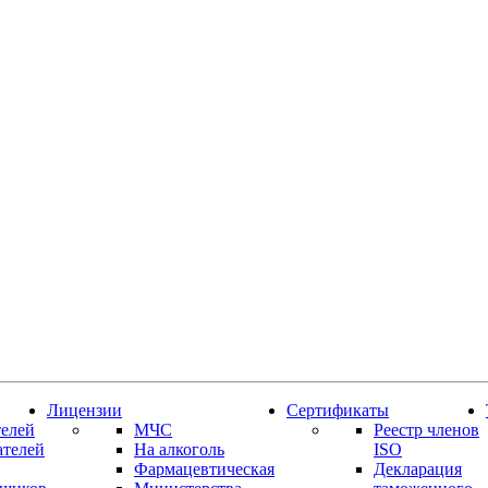
Лицензии
Сертификаты
елей
МЧС
Реестр членов
ателей
На алкоголь
ISO
Фармацевтическая
Декларация