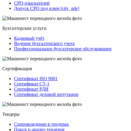
СРО изыскателей
Допуск СРО под ключ [city_gde]
Бухгалтерские услуги
Кадровый учёт
Ведение бухгалтерского учета
Профессиональное бухгалтерское обслуживание
Сертификация
Сертификат ISO 9001
Сертификат СТ-1
Сертификат РДИ
Сертификат деловой репутации
Тендеры
Сопровождение в тендерах
Поиск и анализ тендеров