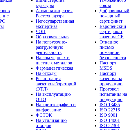
вщиков
Министерства
таможенного
культуры
союза
торов
Атомная лицензия
Добровольный
ение
Ростехнадзора
пожарный
СРО
Негосударственная
сертификат
ты
экспертиза
Европейский
ЧОП
сертификат
Образовательная
качества СЕ
На погрузочно-
Отказное
разгрузочную
письмо
деятельность
пожарной
На лом черных и
безопасности
цветных металлов
Паспорт
Фармацевтическая
МSDS
На отходы
Паспорт
Регистрация
качества на
электролабораторий
продукцию
(ЭТЛ)
Протокол
На эксплуатацию
испытания на
ОПО
продукцию
На криптографию и
ISO 13485
шифрование
ISO 22716
ФСТЭК
ISO 9001
На утилизацию
ISO 14001
отходов
ISO 22301