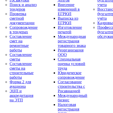
Госзакупки
долгов
бухгалте
Поиск и анализ
Внесение
учета
тендеров
изменений в
Восстан
Проверка
ЕГРЮЛ
бухгалте
сметной
Выписка из
учёта
документации
ЕГРЮЛ
Кадровы
Сопровождение
Изготовление
Професс
в тендерах
печатей
бухгалте
Составление
Международная
обслужи
смет на
регистрация
ремонтные
товарного знака
работы
Реорганизация
Составление
ООО
сметы
Специальная
Составление
оценка условий
сметы на
труда
строительные
Юридическое
работы
сопровождение
Форма 2 для
Согласование
аукциона
строительства с
ЭЦП и
Росавиацией
аккредитация
Международный
на ЭТП
бизнес
Налоговая
регистрация