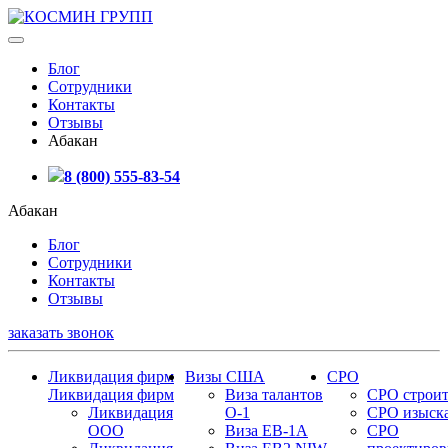
Блог
Сотрудники
Контакты
Отзывы
Абакан
8 (800) 555-83-54
Абакан
Блог
Сотрудники
Контакты
Отзывы
заказать звонок
Ликвидация фирм
Визы США
СРО
Ликвидация фирм
Виза талантов
СРО строит
Ликвидация
О-1
СРО изыск
ООО
Виза EB-1A
СРО