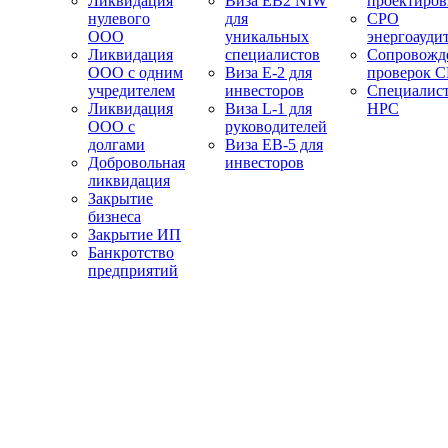
Ликвидация
Виза EB2 NIW
проектиро
нулевого
для
СРО
ООО
уникальных
энергоауди
Ликвидация
специалистов
Сопровожд
ООО с одним
Виза E-2 для
проверок 
учредителем
инвесторов
Специалис
Ликвидация
Виза L-1 для
НРС
ООО с
руководителей
долгами
Виза EB-5 для
Добровольная
инвесторов
ликвидация
Закрытие
бизнеса
Закрытие ИП
Банкротство
предприятий